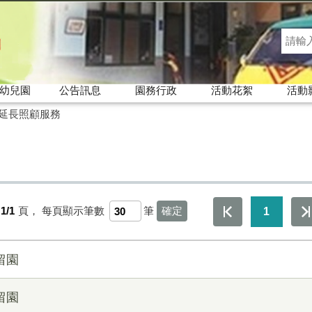
幼兒園
公告訊息
園務行政
活動花絮
活動
延長照顧服務
1/1
頁，
每頁顯示筆數
筆
1
留園
留園