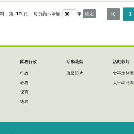
資料，第
1/1
頁，
每頁顯示筆數
筆
1
園務行政
活動花絮
活動影片
行政
班級照片
太平幼兒園
教務
太平幼兒園
保育
總務