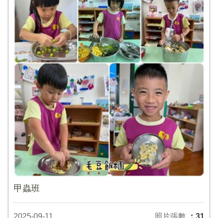
甲蟲班
2025-09-11
照片張數
：31